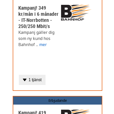
Kampanj! 349
kr/mån i 6 månader
- IT-Norrbotten -
250/250 Mbit/s
Kampanj gäller dig
som ny kund hos
Bahnhof ...
mer
1 tjänst
Erbjudande
Kampanj! 419