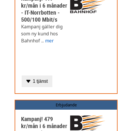
kr/mån i 6 månader
- IT-Norrbotten -
500/100 Mbit/s
Kampanj gäller dig
som ny kund hos
Bahnhof ...
mer
1 tjänst
Erbjudande
Kampanj! 479
kr/mån i 6 månader