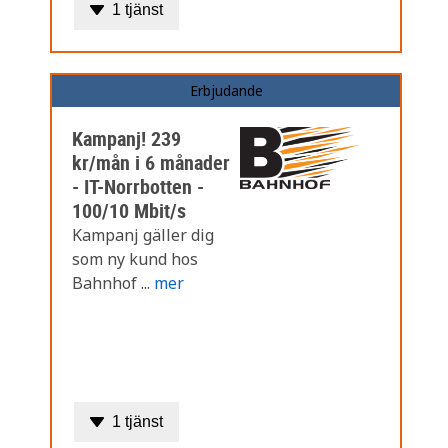
1 tjänst
Erbjudande
Kampanj! 239
kr/mån i 6 månader
- IT-Norrbotten -
100/10 Mbit/s
Kampanj gäller dig
som ny kund hos
Bahnhof ...
mer
1 tjänst