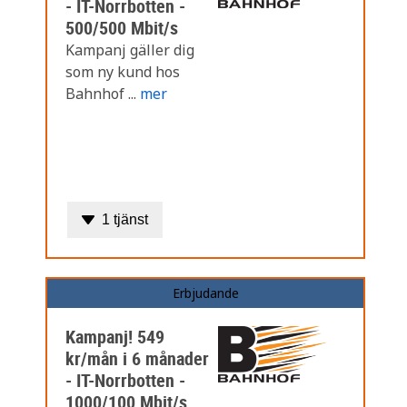
- IT-Norrbotten -
500/500 Mbit/s
Kampanj gäller dig
som ny kund hos
Bahnhof ...
mer
1 tjänst
Erbjudande
Kampanj! 549
kr/mån i 6 månader
- IT-Norrbotten -
1000/100 Mbit/s