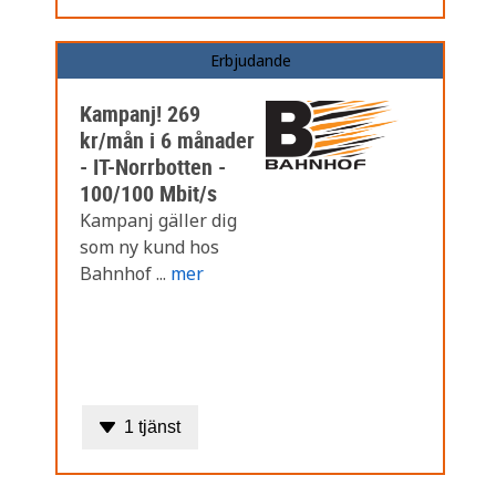
Erbjudande
Kampanj! 269
kr/mån i 6 månader
- IT-Norrbotten -
100/100 Mbit/s
Kampanj gäller dig
som ny kund hos
Bahnhof ...
mer
1 tjänst