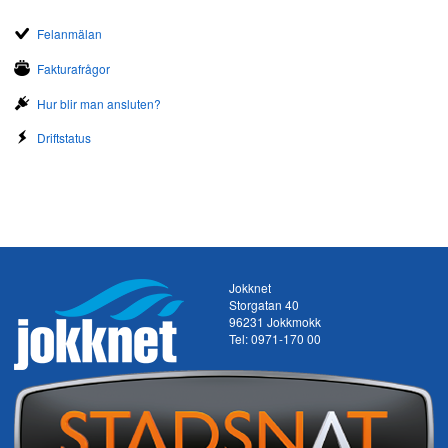
Felanmälan
Fakturafrågor
Hur blir man ansluten?
Driftstatus
Jokknet
Storgatan 40
96231 Jokkmokk
Tel:
0971-170 00