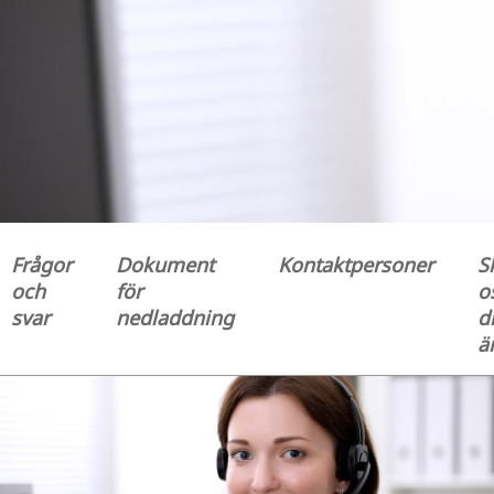
Frågor
Dokument
Kontaktpersoner
S
och
för
o
svar
nedladdning
di
ä