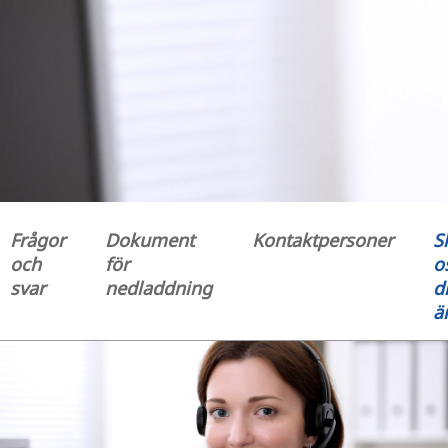
Frågor
Dokument
Kontaktpersoner
S
och
för
o
svar
nedladdning
di
ä