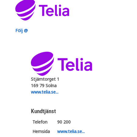
Följ @
Stjärntorget 1
169 79 Solna
www.telia.se...
Kundtjänst
Telefon
90 200
Hemsida
www.telia.se...