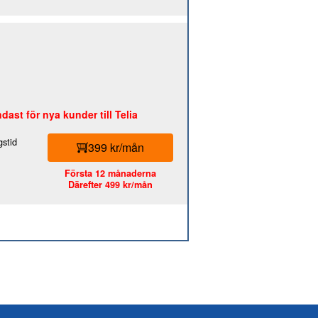
dast för nya kunder till Telia
stid
399 kr/mån
Första 12 månaderna
Därefter 499 kr/mån