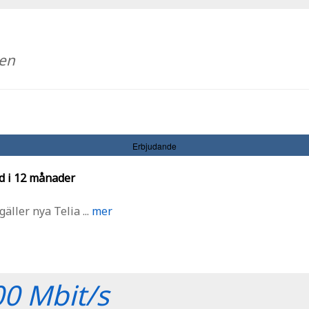
den
Erbjudande
d i 12 månader
ler nya Telia ...
mer
0 Mbit/s