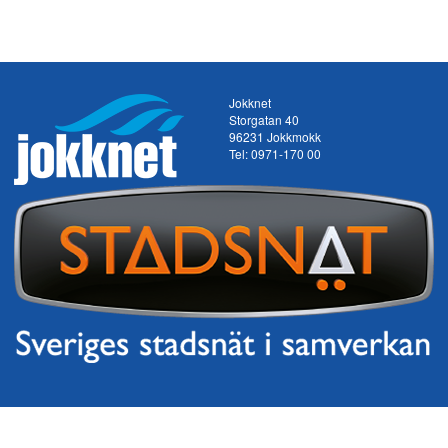
Jokknet
Storgatan 40
96231 Jokkmokk
Tel:
0971-170 00